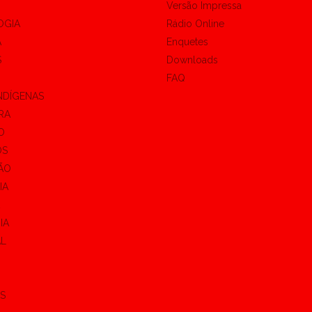
Versão Impressa
OGIA
Rádio Online
A
Enquetes
S
Downloads
FAQ
NDÍGENAS
RA
O
OS
ÃO
IA
IA
AL
S