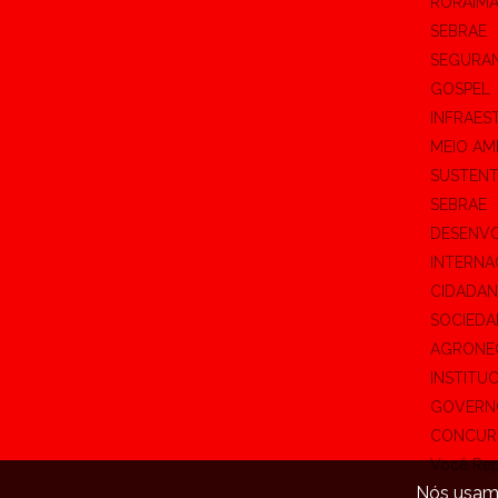
RORAIM
SEBRAE
SEGURA
GOSPEL
INFRAES
MEIO AM
SUSTENT
SEBRAE
DESENV
INTERNA
CIDADAN
SOCIEDA
AGRONE
INSTITU
GOVERN
CONCUR
Você Rep
Nós usamo