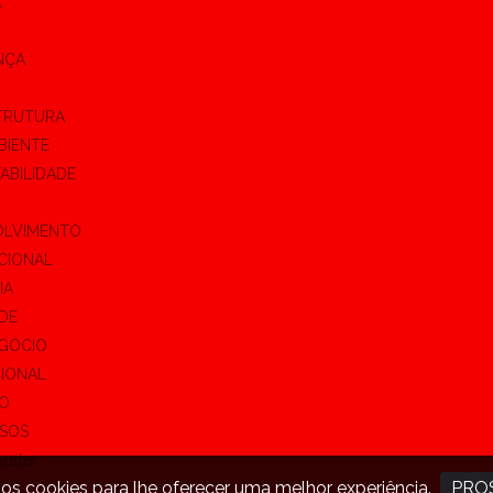
A
NÇA
TRUTURA
BIENTE
ABILIDADE
OLVIMENTO
CIONAL
IA
DE
GÓCIO
CIONAL
O
SOS
orter
s cookies para lhe oferecer uma melhor experiência.
PRO