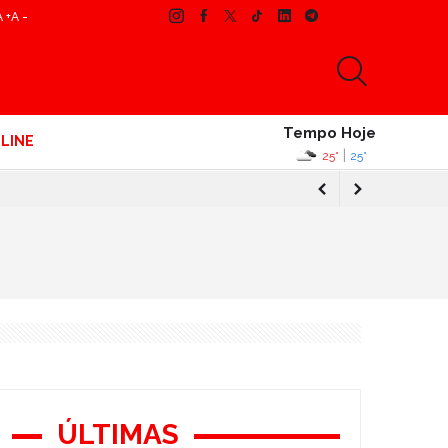
A +
A -
Tempo Hoje
LINE
|
25°
25°
ÚLTIMAS